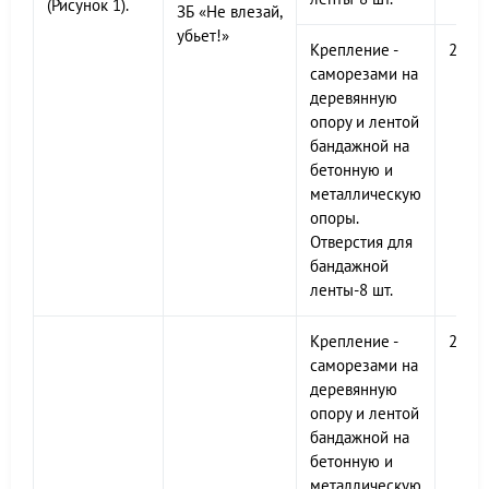
(Рисунок 1).
ЗБ «Не влезай,
убьет!»
Крепление -
200х
саморезами на
деревянную
опору и лентой
бандажной на
бетонную и
металлическую
опоры.
Отверстия для
бандажной
ленты-8 шт.
Крепление -
200х
саморезами на
деревянную
опору и лентой
бандажной на
бетонную и
металлическую