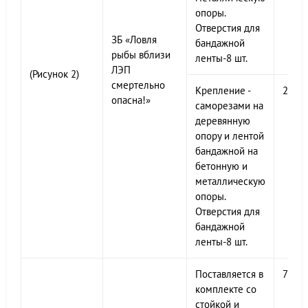
опоры.
Отверстия для
ЗБ «Ловля
бандажной
рыбы вблизи
ленты-8 шт.
ЛЭП
(Рисунок 2)
смертельно
Крепление -
200х
опасна!»
саморезами на
деревянную
опору и лентой
бандажной на
бетонную и
металлическую
опоры.
Отверстия для
бандажной
ленты-8 шт.
Поставляется в
700х
комплекте со
стойкой и