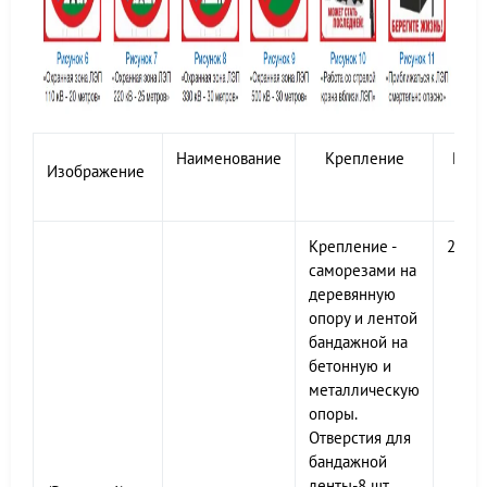
Наименование
Крепление
Разм
Изображение
Крепление -
200х
саморезами на
деревянную
опору и лентой
бандажной на
бетонную и
металлическую
опоры.
Отверстия для
бандажной
ленты-8 шт.