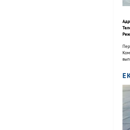
Адр
Тел
Реж
Пер
Ком
вып
Е