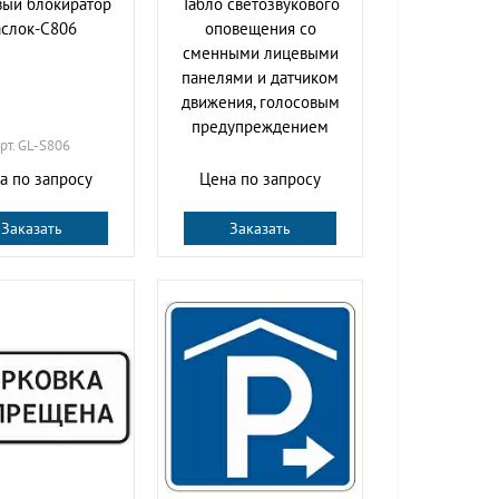
вый блокиратор
Табло светозвукового
аслок-С806
оповещения со
сменными лицевыми
панелями и датчиком
движения, голосовым
предупреждением
рт. GL-S806
а по запросу
Цена по запросу
Заказать
Заказать