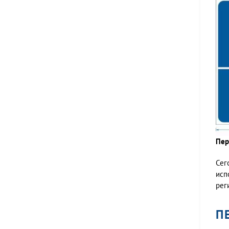
Пер
Сег
исп
рег
П