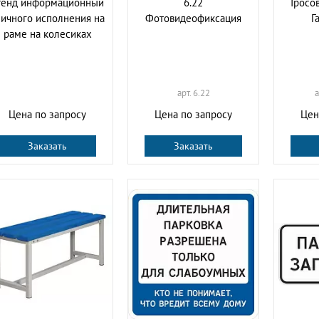
тенд информационный
6.22
Тросо
личного исполнения на
Фотовидеофиксация
Г
раме на колесиках
арт. 6.22
а
Цена по запросу
Цена по запросу
Цен
Заказать
Заказать