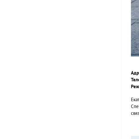
Адр
Тел
Реж
Ека
Спе
свя