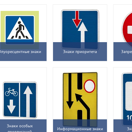
Флуоресцентные знаки
Знаки приоритета
Запр
Знаки особых
Информационные знаки
Зн
предписаний