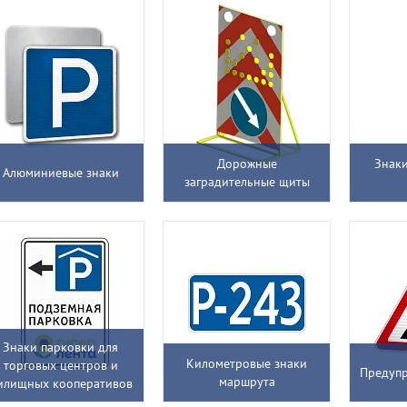
Дорожные
Знаки
Алюминиевые знаки
заградительные щиты
Знаки парковки для
Километровые знаки
торговых центров и
Предуп
маршрута
илищных кооперативов