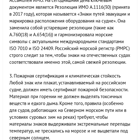
Ассамблеи ИМО. На сегодняшний день ключевым
документом является Резолюция ИМО A.1116(30) (принята
в 2017 году), которая называется «Знаки путей эвакуации и
маркировка расположения оборудования на судне». Она
заменила собой устаревшие резолюции (такие как
A.760(18) и A.654(16)) и гармонизировала морские
символы с актуальными международными стандартами
ISO 7010 и ISO 24409. Российский морской регистр (РМРС)
строго следит за тем, чтобы знаки на отечественных судах
соответствовали именно этой, самой свежей резолюции.
3. Пожарная сертификация и климатическая стойкость
Любой знак или плакат, устанавливаемый на российском
судне, должен иметь сертификат пожарной безопасности.
Материал при горении не должен выделять токсичных
веществ и едкого дыма. Кроме того, правила (особенно
для судов, работающих на Северном морском пути или в
условиях суровых зим на реках) требуют, чтобы
материалы знаков выдерживали экстремальные перепады
температур, не трескались на морозе и не выцветали под
северным солнцем.